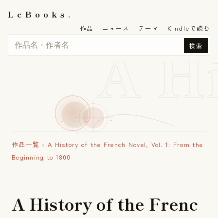
LeBooks
作品
ニュース
テーマ
Kindleで読む
A H
検索
作品一覧
›
A History of the French Novel, Vol. 1: From the
Beginning to 1800
A
H
i
s
t
o
r
y
o
f
t
h
e
F
r
e
n
c