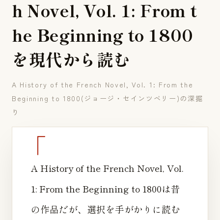
h
N
o
v
e
l
,
V
o
l
.
1
:
F
r
o
m
t
h
e
B
e
g
i
n
n
i
n
g
t
o
1
8
0
0
を
現
代
か
ら
読
む
A History of the French Novel, Vol. 1: From the
Beginning to 1800(ジョージ・セインツベリー)の深掘
り
A History of the French Novel, Vol.
1: From the Beginning to 1800は昔
の作品だが、選択を手がかりに読む