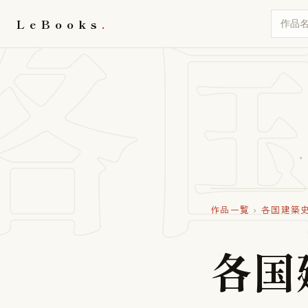
各
LeBooks
作品一覧
›
各国建築史
各
国