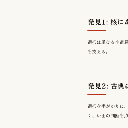
発見1: 核
選択は単なる小道
を支える。
発見2: 古
選択を手がかりに
く、いまの判断を