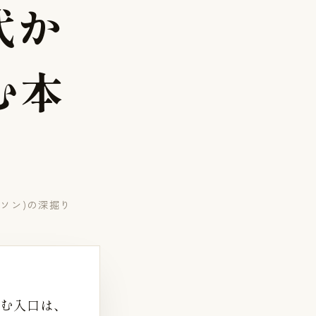
代
か
む
本
ガソン)の深掘り
読む入口は、