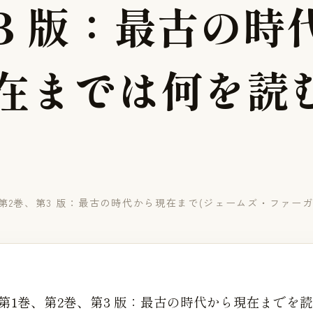
3
版
：
最
古
の
時
在
ま
で
は
何
を
読
、第2巻、第3 版：最古の時代から現在まで(ジェームズ・ファー
 第1巻、第2巻、第3 版：最古の時代から現在までを