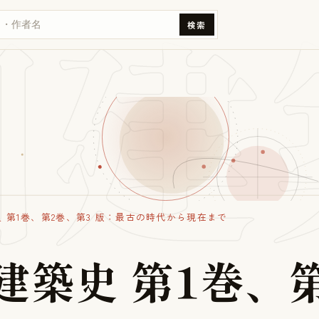
国建
検索
 第1巻、第2巻、第3 版：最古の時代から現在まで
建
築
史
第
1
巻
、