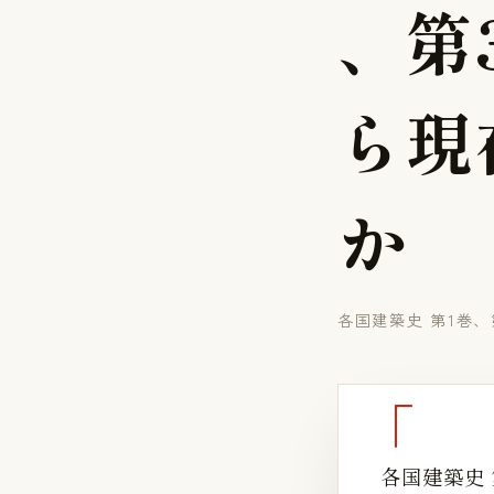
、
第
ら
現
か
各国建築史 第1巻
各国建築史