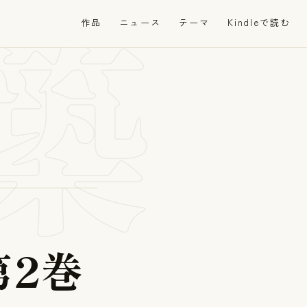
築
作品
ニュース
テーマ
Kindleで読む
第
2
巻