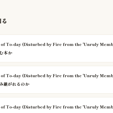
知る
of To-day (Disturbed by Fire from the 'Unruly Memb
読む本か
of To-day (Disturbed by Fire from the 'Unruly Memb
読み継がれるのか
of To-day (Disturbed by Fire from the 'Unruly Memb