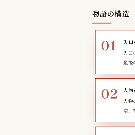
物語の構造
入口
入口
最後
人物
人物
望、