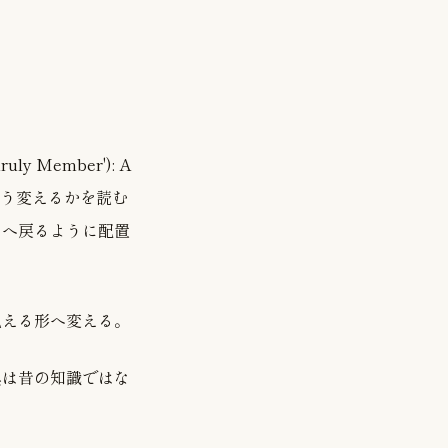
uly Member'): A
どう変えるかを読む
いへ戻るように配置
見える形へ変える。
典は昔の知識ではな