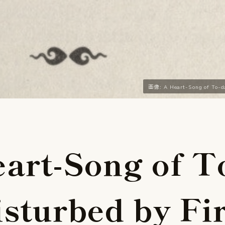
画像: A Heart-Song of To-
e
a
r
t
-
S
o
n
g
o
f
T
i
s
t
u
r
b
e
d
b
y
F
i