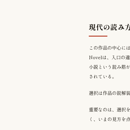
現代の読み
この作品の中心には、A Hea
Novelは、入口
小説という読み筋
されている。
選択は作品の読解
重要なのは、選択
く、いまの見方を