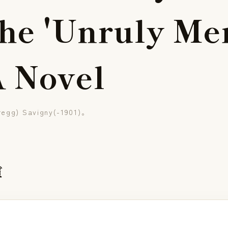
h
e
'
U
n
r
u
l
y
M
e
A
N
o
v
e
l
regg) Savigny(-1901)。
質