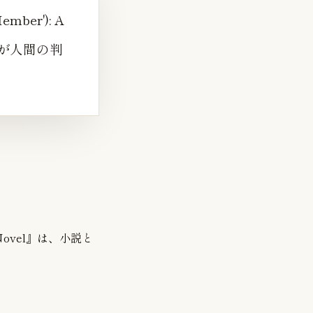
Member'): A
択が人間の判
): A Novel』は、小説と