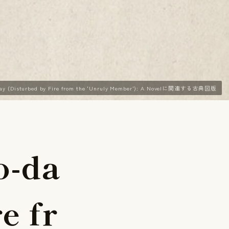
day (Disturbed by Fire from the 'Unruly Member'): A Novelに関連する古典図版
o
-
d
a
r
e
f
r