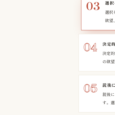
選択
選択
欲望
決定
決定的
の欲望
読後
読後に
す。選