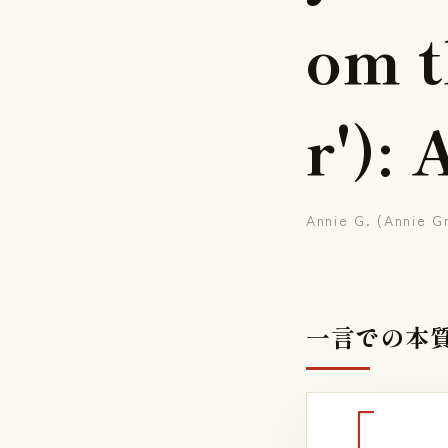
o
m
t
r
'
)
:
Annie G. (Annie G
一言での本