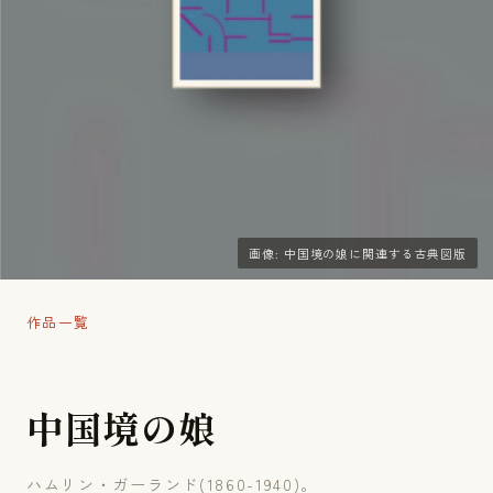
画像: 中国境の娘に関連する古典図版
作品一覧
中
国
境
の
娘
ハムリン・ガーランド(1860-1940)。