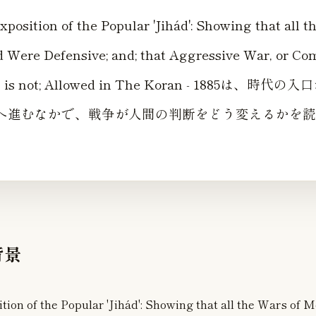
xposition of the Popular 'Jihád': Showing that all t
ere Defensive; and; that Aggressive War, or Co
n, is not; Allowed in The Koran - 1885は、時
へ進むなかで、戦争が人間の判断をどう変えるかを読
背景
ition of the Popular 'Jihád': Showing that all the Wars 