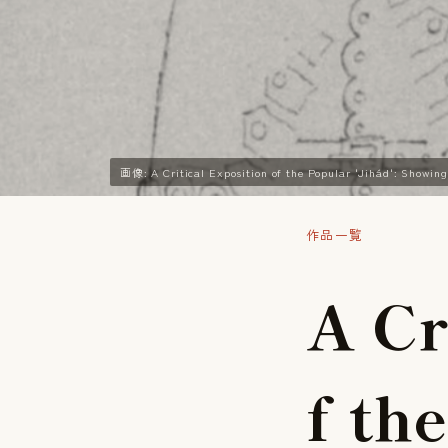
画像: A Critical Exposition of the Popular 'Jihád': Show
作品一覧
A
C
f
t
h