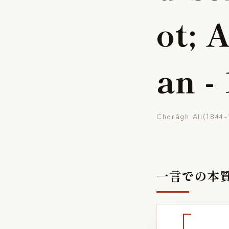
o
t
;
a
n
-
Cherágh Ali(1844
一言での本