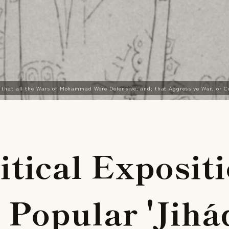
ing that all the Wars of Mohammad Were Defensive; and; that Aggressive War,
r
i
t
i
c
a
l
E
x
p
o
s
i
t
i
e
P
o
p
u
l
a
r
'
J
i
h
á