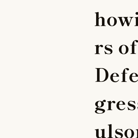
h
o
w
r
s
o
f
D
e
f
g
r
e
s
u
l
s
o