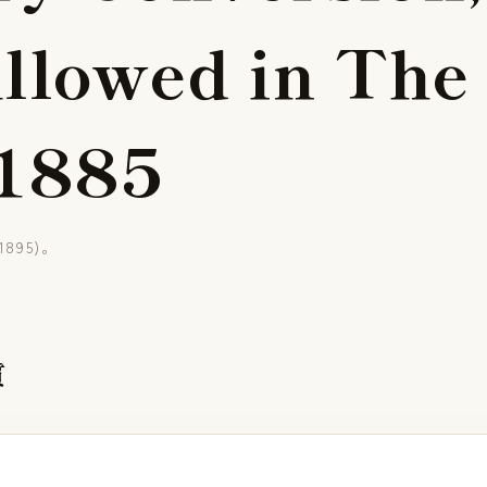
A
l
l
o
w
e
d
i
n
T
h
e
1
8
8
5
-1895)。
質