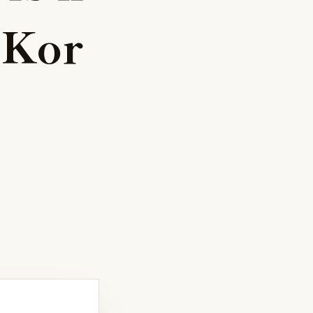
K
o
r