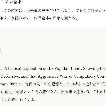
としての結末
しての結末は、出来事の解決だけではなく、読者の見方がどう
争をどう読むかで、作品全体の印象も変わる。
方
ical Exposition of the Popular 'Jihád': Showing that 
ensive; and; that Aggressive War, or Compulsory Conver
The Koran - 1885は、時代の入口から記憶としての結末へ進む
読む歴史・記録という読み筋がある。出来事を追うだけでは見
ように配置されている。