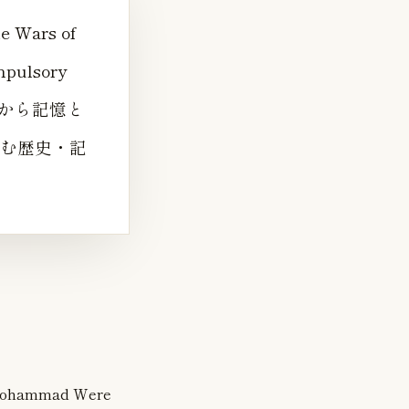
he Wars of
mpulsory
代の入口から記憶と
む歴史・記
of Mohammad Were