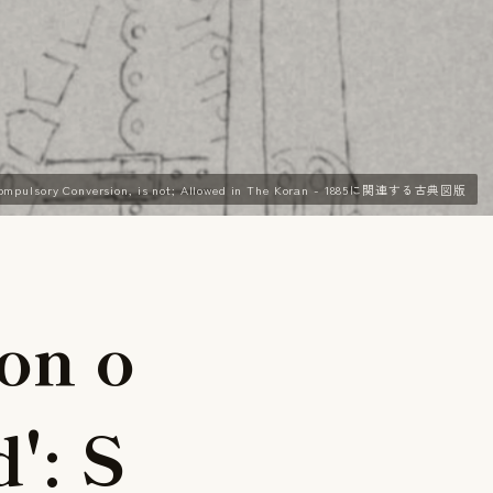
 or Compulsory Conversion, is not; Allowed in The Koran - 1885に関連する古典図版
o
n
o
d
'
:
S