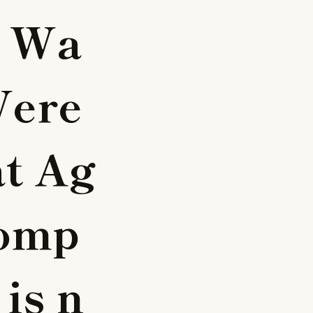
W
a
W
e
r
e
a
t
A
g
o
m
p
i
s
n