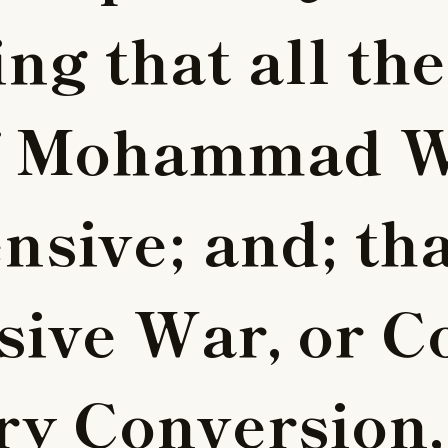
i
n
g
t
h
a
t
a
l
l
t
h
e
M
o
h
a
m
m
a
d
e
n
s
i
v
e
;
a
n
d
;
t
h
s
i
v
e
W
a
r
,
o
r
C
r
y
C
o
n
v
e
r
s
i
o
n
,