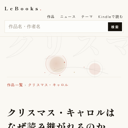
LeBooks
作品
ニュース
テーマ
Kindleで読む
クリス
検索
作品一覧
›
クリスマス・キャロル
ク
リ
ス
マ
ス
・
キ
ャ
ロ
ル
は
な
ぜ
読
み
継
が
れ
る
の
か