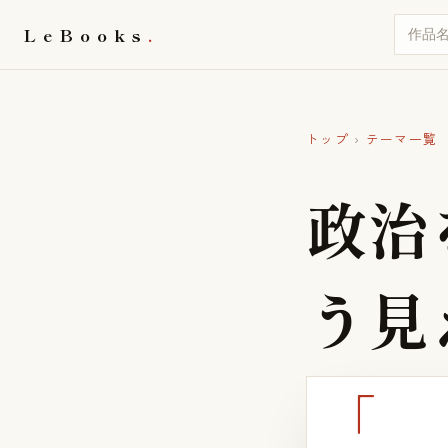
LeBooks
トップ
›
テーマ一覧
政
治
う
見