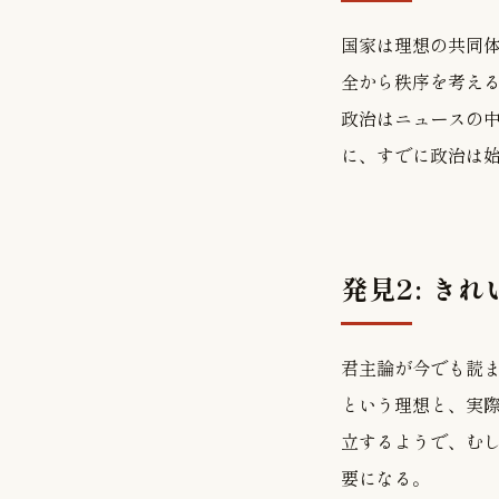
国家は理想の共同
全から秩序を考え
政治はニュースの
に、すでに政治は
発見2: き
君主論が今でも読
という理想と、実
立するようで、む
要になる。