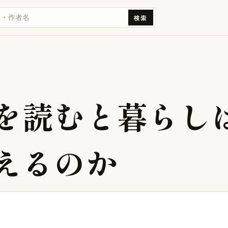
検索
を
読
む
と
暮
ら
し
え
る
の
か