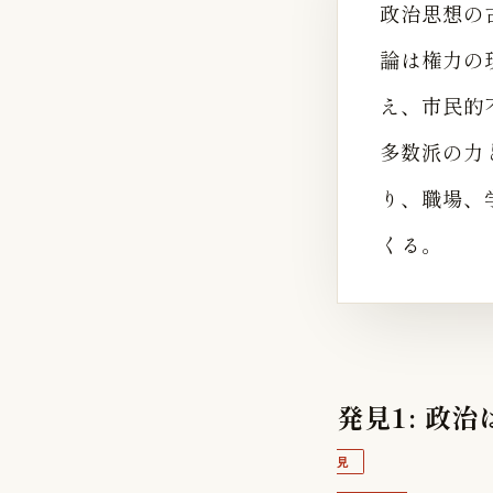
政治思想の
論は権力の
え、市民的
多数派の力
り、職場、
くる。
発見1: 政
見