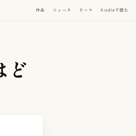
作品
ニュース
テーマ
Kindleで読む
は
ど