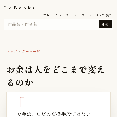
LeBooks
作品
ニュース
テーマ
Kindleで読む
検索
トップ
›
テーマ一覧
お
金
は
人
を
ど
こ
ま
で
変
え
る
の
か
お金は、ただの交換手段ではない。