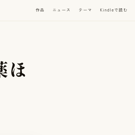
作品
ニュース
テーマ
Kindleで読む
薬
ほ