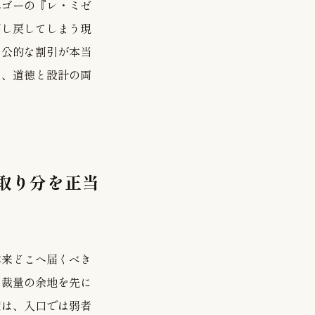
ユゴーの『レ・ミゼ
押し戻してしまう現
。公的な割引が本当
う、道徳と設計の両
取り分を正当
本来どこへ届くべき
り裁量の余地を先に
度は、入口では弱者