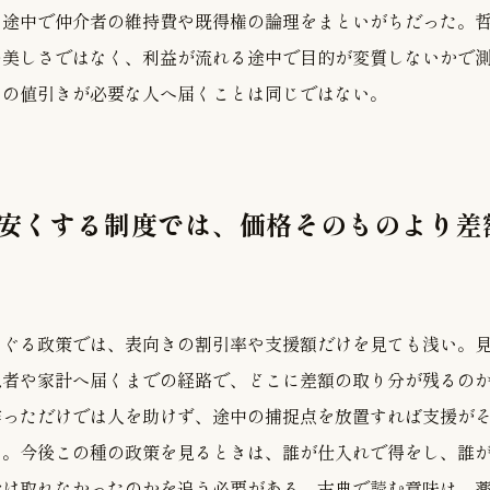
、途中で仲介者の維持費や既得権の論理をまといがちだった。
の美しさではなく、利益が流れる途中で目的が変質しないかで
その値引きが必要な人へ届くことは同じではない。
 安くする制度では、価格そのものより差
めぐる政策では、表向きの割引率や支援額だけを見ても浅い。
患者や家計へ届くまでの経路で、どこに差額の取り分が残るの
作っただけでは人を助けず、途中の捕捉点を放置すれば支援が
る。今後この種の政策を見るときは、誰が仕入れで得をし、誰
受け取れなかったのかを追う必要がある。古典で読む意味は、