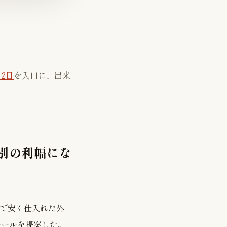
7月2日
を入口に、出来
別の利幅にな
度で安く仕入れた外
ルールを提案した。