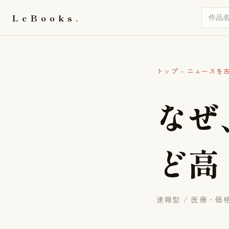
LeBooks
トップ
›
ニュースを
な
ぜ
ど
高
速報型 / 医療・価