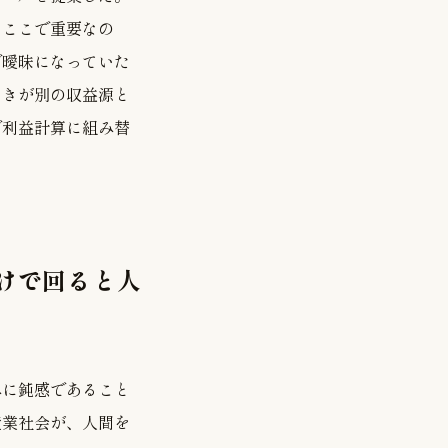
。ここで重要なの
で曖昧になっていた
引きが別の収益源と
で利益計算に組み替
けで回ると人
みに鈍感であること
産業社会が、人間を