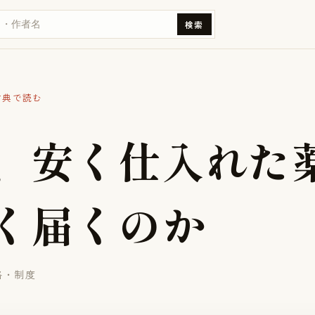
検索
古典で読む
、
安
く
仕
入
れ
た
く
届
く
の
か
格・制度