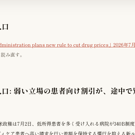
入口
nistration plans new rule to cut drug prices」2026年
ら読み直す。
口: 弱い立場の患者向け割引が、途中で
米政権は7月2日、低所得患者を多く受け入れる病院が340B制
ディケア患者へ高い請求を行い差額を保持する慣行を抑える新