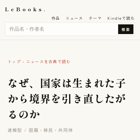
LeBooks
作品
ニュース
テーマ
Kindleで読む
検索
トップ
›
ニュースを古典で読む
な
ぜ
、
国
家
は
生
ま
れ
た
子
か
ら
境
界
を
引
き
直
し
た
が
る
の
か
速報型 / 国籍・移民・共同体