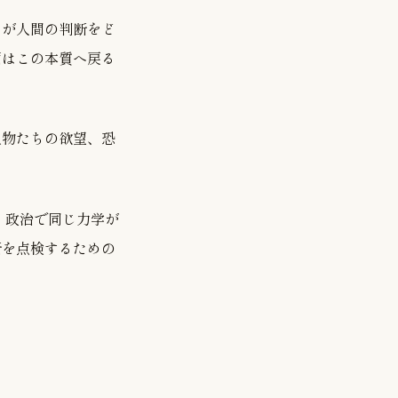
いが人間の判断をど
面はこの本質へ戻る
人物たちの欲望、恐
、政治で同じ力学が
断を点検するための