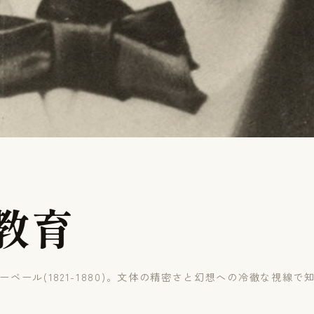
教
育
ベール(1821-1880)。文体の精密さと幻想への冷徹な視線