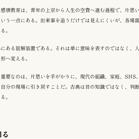
、感情教育は、青年の上京から人生の空費へ進む過程で、片思
という一点にある。出来事を追うだけでは見えにくいが、各場
いる。
心にある読解装置である。それは単に意味を表すのではなく、
る形へ変える。
重要なのは、片思いを手がかりに、現代の組織、家庭、SNS
を自分の現場に引き戻すことだ。古典は昔の知識ではなく、判
える。
知る