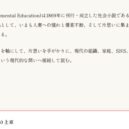
imental Education)は1869年に刊行・成立した社会小説
品として、いまも人妻への憧れと優柔不断、そして片思いに集
いる。
を軸にして、片思いを手がかりに、現代の組織、家庭、SNS
という現代的な問いへ接続して読む。
の上京