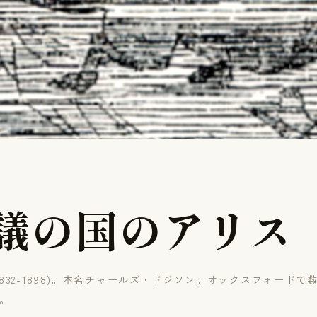
議
の
国
の
ア
リ
ス
832-1898)。本名チャールズ・ドジソン。オックスフォード
。