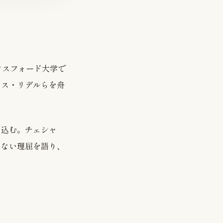
クスフォード大学で
リス・リデルらを舟
い込む。チェシャ
らない理屈を語り、