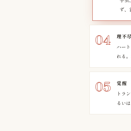
芋虫
ず、
理不
ハート
れる。
覚醒
トラン
るいは