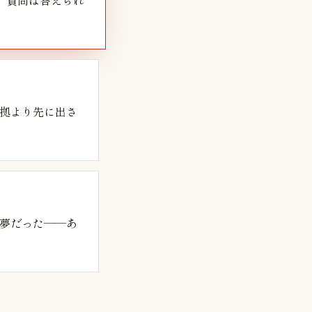
。質問は答えられ
拠より先に出さ
夢だった——あ