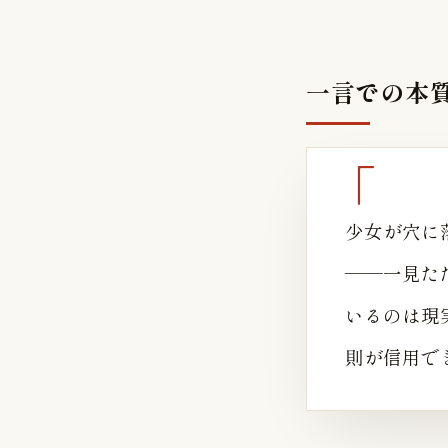
一言での本
少女が穴に
——一見た
いるのは現
則が信用で