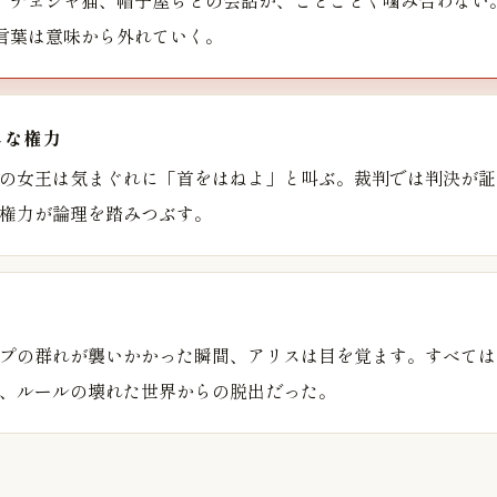
、チェシャ猫、帽子屋らとの会話が、ことごとく噛み合わない
言葉は意味から外れていく。
尽な権力
の女王は気まぐれに「首をはねよ」と叫ぶ。裁判では判決が証
権力が論理を踏みつぶす。
プの群れが襲いかかった瞬間、アリスは目を覚ます。すべては
、ルールの壊れた世界からの脱出だった。