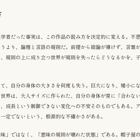
方
理学者だった事実は、この作品の読み方を決定的に変える。不
いうより、論理と言語の規則だ。前提から結論が導けず、言葉
は、規則の上に成り立つ世界が規則を失ったらどうなるかを、
じて、自分の身体の大きさを何度も失う。巨大になり、矮小に
て世界は、大人サイズに作られた、自分の身体が常に「合わな
は、成長という制御できない変化への不安そのものでもある。
ら一定でないという、根源的な不確かさがある。
意味」ではなく、「意味の規則が壊れた状態」である。帽子屋