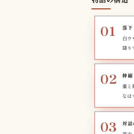
落下
白ウ
降り
伸縮
薬と
なは
対話