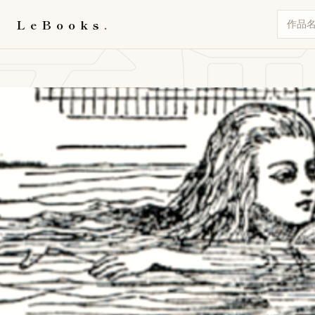
不
LeBooks