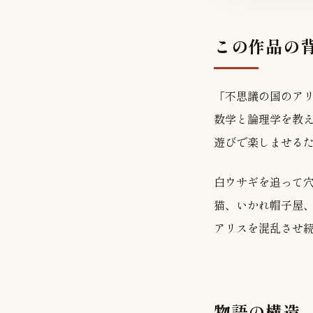
この作品の
「不思議の国のアリ
数学と論理学を教
遊びで楽しませる
白ウサギを追って
猫、いかれ帽子屋
アリスを混乱させ
物語の構造