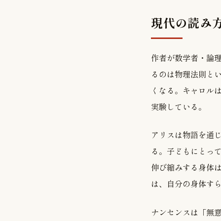
現代の読み
作者が数学者・論
るのは物理法則と
くなる。キャロル
実験している。
アリスは物語を通
る。子どもにとっ
伸び縮みする身体
は、自分の身体す
ナンセンスは「無