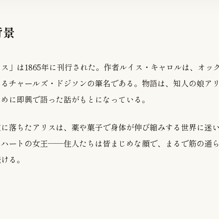
背景
ス」は1865年に刊行された。作者ルイス・キャロルは、オッ
えるチャールズ・ドジソンの筆名である。物語は、知人の娘ア
ために即興で語った話がもとになっている。
穴に落ちたアリスは、薬や菓子で身体が伸び縮みする世界に迷
、ハートの女王——住人たちは皆まじめな顔で、まるで筋の通
続ける。