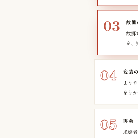
故郷
故郷
を、
変装
ようや
をうか
再会
求婚者