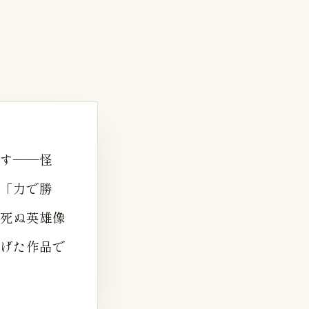
す——怪
「力で勝
死ぬ英雄像
げた作品で