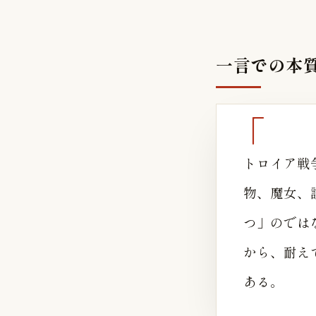
一言での本
トロイア戦
物、魔女、
つ」のでは
から、耐え
ある。