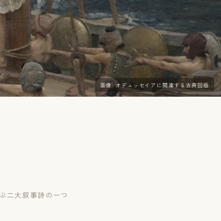
画像: オデュッセイアに関連する古典図版
並ぶ二大叙事詩の一つ