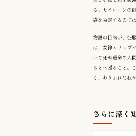
る。セイレーンの
惑を否定するので
物語の目的が、征
は、女神カリュプ
いて死ぬ運命の人
もとへ帰ること。
く、ありふれた我
さらに深く