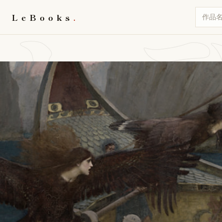
オ
LeBooks