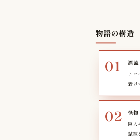
物語の構造
漂流
トロ
着け
怪物
巨人
試練