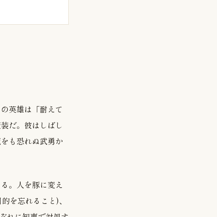
』の英雄は「耐えて
変装だ。彼はしばし
死をも恐れぬ武勇か
める。人を豚に変え
目的を忘れること)、
れぞれに知恵で対処す