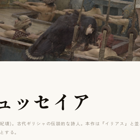
ュ
ッ
セ
イ
ア
世紀頃)。古代ギリシャの伝説的な詩人。本作は『イリアス』と
とする。