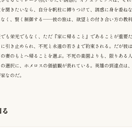
歌を聞きたいなら、自分を帆柱に縛りつけて、誘惑に身を委ね
はなく、賢く制御する——彼の旅は、欲望との付き合い方の教
服でも栄光でもなく、ただ『家に帰ること』であることが重要
ソに引き止められ、不死と永遠の若さまで約束される。だが彼
間の妻のもとへ帰ることを選ぶ。不死の楽園よりも、限りある
この選択に、ホメロスの価値観が表れている。英雄の到達点は
が家なのだ。
知る