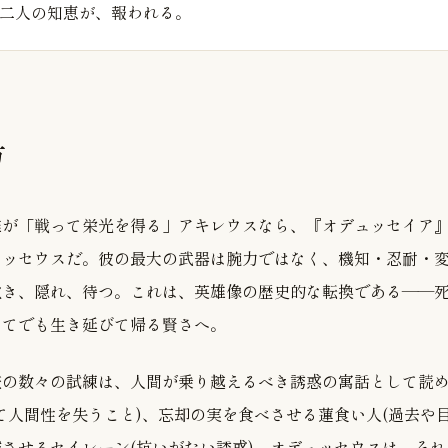
二人の知恵が、報われる。
方
雄が「戦って栄光を得る」アキレウスなら、『オデュッセイア
ュッセウスだ。彼の最大の武器は腕力ではなく、機知・忍耐・
欺き、隠れ、待つ。これは、英雄像の歴史的な転換である——
ってでも生き延びて帰る賢さへ。
旅の数々の試練は、人間が乗り越えるべき誘惑の寓話として読
て人間性を失うこと)、忘却の実を食べさせる蓮食い人(過去や
させるセイレーン(抗いがたい誘惑)。オデュッセウスは、そ