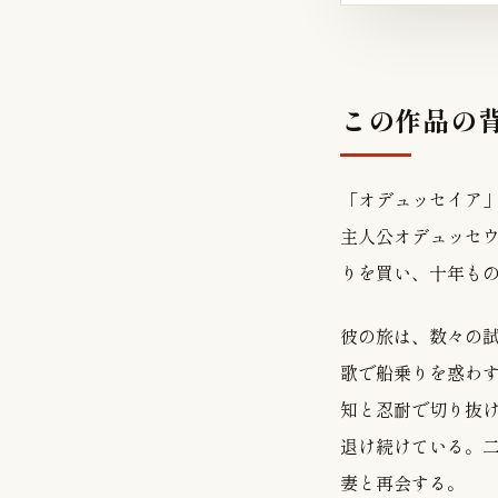
この作品の
「オデュッセイア
主人公オデュッセ
りを買い、十年も
彼の旅は、数々の
歌で船乗りを惑わ
知と忍耐で切り抜
退け続けている。
妻と再会する。