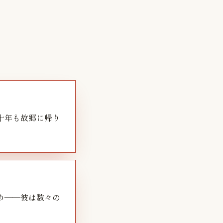
十年も故郷に帰り
め——彼は数々の