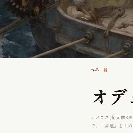
作品一覧
オ
デ
ホメロス(紀元前8
で、「帰還」を主題