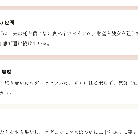
の包囲
では、夫の死を信じない妻ペネロペイアが、財産と彼女を狙う
知恵で退け続けている。
の帰還
く帰り着いたオデュッセウスは、すぐには名乗らず、乞食に変
がう。
たちを討ち果たし、オデュッセウスはついに二十年ぶりに妻と