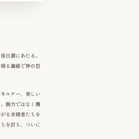
の後日譚にあたる。
へ帰る海路で神の怒
女キルケー、美しい
を、腕力ではなく機
群がる求婚者たちを
たちを討ち、ついに