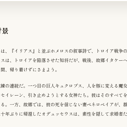
背景
」は、『イリアス』と並ぶホメロスの叙事詩で、トロイア戦争
ウスは、トロイアを陥落させた知将だが、戦後、故郷イタケー
の間、帰り着けずにさまよう。
試練の連続だ。一つ目の巨人キュクロプス、人を豚に変える魔
すセイレーン、引き止めようとする女神たち。彼はそのすべて
ける。一方、故郷では、彼の死を信じない妻ペネロペイアが、
二十年ぶりに帰還したオデュッセウスは、素性を隠して求婚者