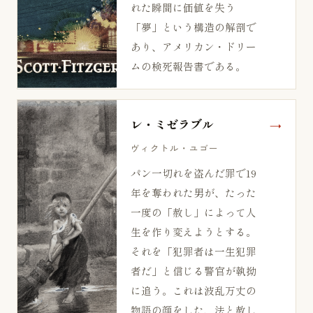
れた瞬間に価値を失う
「夢」という構造の解剖で
あり、アメリカン・ドリー
ムの検死報告書である。
レ・ミゼラブル
ヴィクトル・ユゴー
パン一切れを盗んだ罪で19
年を奪われた男が、たった
一度の「赦し」によって人
生を作り変えようとする。
それを「犯罪者は一生犯罪
者だ」と信じる警官が執拗
に追う。これは波乱万丈の
物語の顔をした、法と赦し