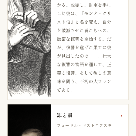
かる。脱獄し、財宝を手に
した彼は、『モンテ・クリ
スト伯』と名を変え、自分
を破滅させた者たちへの、
緻密な復讐を開始する。だ
が、復讐を遂げた果てに彼
が見出したのは——。壮大
な復讐の物語を通して、正
義と復讐、そして赦しの意
味を問う、不朽の大ロマン
である。
罪と罰
フョードル・ドストエフスキ
ー