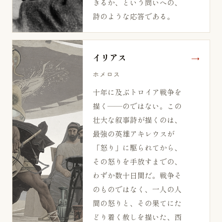
きるか、という問いへの、
詩のような応答である。
イリアス
ホメロス
十年に及ぶトロイア戦争を
描く——のではない。この
壮大な叙事詩が描くのは、
最強の英雄アキレウスが
「怒り」に駆られてから、
その怒りを手放すまでの、
わずか数十日間だ。戦争そ
のものではなく、一人の人
間の怒りと、その果てにた
どり着く赦しを描いた、西