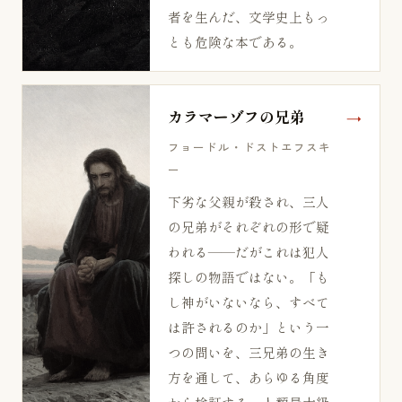
者を生んだ、文学史上もっ
とも危険な本である。
カラマーゾフの兄弟
フョードル・ドストエフスキ
ー
下劣な父親が殺され、三人
の兄弟がそれぞれの形で疑
われる——だがこれは犯人
探しの物語ではない。「も
し神がいないなら、すべて
は許されるのか」という一
つの問いを、三兄弟の生き
方を通して、あらゆる角度