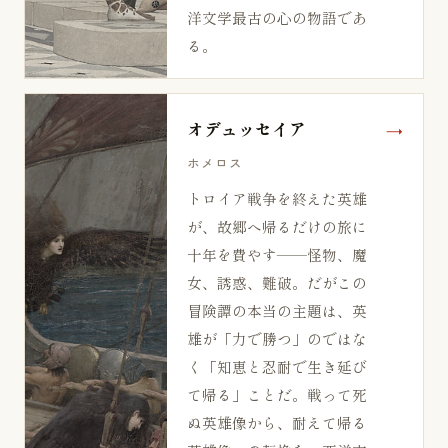
洋文学最古の心の物語であ
る。
オデュッセイア
ホメロス
トロイア戦争を終えた英雄
が、故郷へ帰るだけの旅に
十年を費やす——怪物、魔
女、誘惑、難破。だがこの
冒険譚の本当の主題は、英
雄が「力で勝つ」のではな
く「知恵と忍耐で生き延び
て帰る」ことだ。戦って死
ぬ英雄像から、耐えて帰る