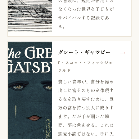
の冒険は、規則が信用でき
なくなった世界を子どもが
サバイバルする記録であ
る。
グレート・ギャツビー
F・スコット・フィッツジェ
ラルド
貧しい青年が、自分を締め
出した富そのものを体現す
る女を取り戻すために、巨
万の富を持つ別人に成りす
ます。だが手が届いた瞬
間、夢は色あせる。これは
恋愛小説ではない。手に入