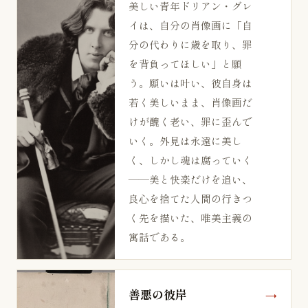
美しい青年ドリアン・グレ
イは、自分の肖像画に「自
分の代わりに歳を取り、罪
を背負ってほしい」と願
う。願いは叶い、彼自身は
若く美しいまま、肖像画だ
けが醜く老い、罪に歪んで
いく。外見は永遠に美し
く、しかし魂は腐っていく
——美と快楽だけを追い、
良心を捨てた人間の行きつ
く先を描いた、唯美主義の
寓話である。
善悪の彼岸