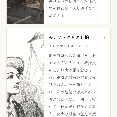
英雄像への転換を、西洋文
学の最初期に成し遂げた作
品である。
モンテ・クリスト伯
アレクサンドル・デュマ
前途有望な若き船乗りエド
モン・ダンテスは、結婚式
の日、無実の罪を着せら
れ、絶海の孤島の牢獄に投
獄される。彼を陥れたの
は、その地位や恋人を妬む
者たちだった。十四年の獄
中で、彼は老司祭から知識
と、莫大な財宝の在処を授