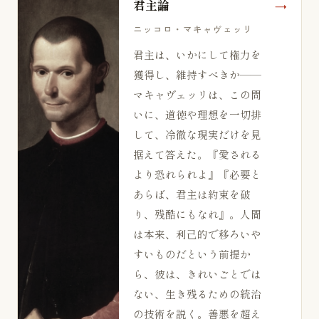
君主論
ニッコロ・マキャヴェッリ
君主は、いかにして権力を
獲得し、維持すべきか——
マキャヴェッリは、この問
いに、道徳や理想を一切排
して、冷徹な現実だけを見
据えて答えた。『愛される
より恐れられよ』『必要と
あらば、君主は約束を破
り、残酷にもなれ』。人間
は本来、利己的で移ろいや
すいものだという前提か
ら、彼は、きれいごとでは
ない、生き残るための統治
の技術を説く。善悪を超え