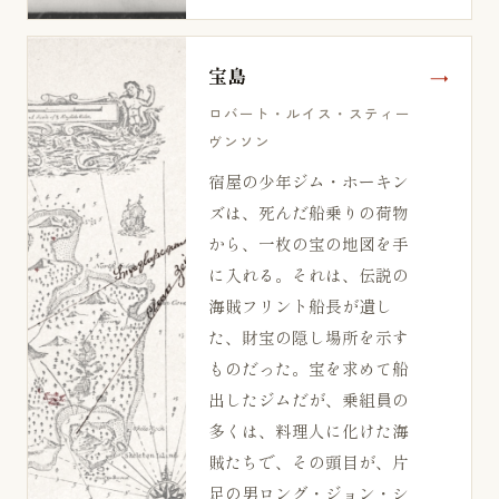
宝島
ロバート・ルイス・スティー
ヴンソン
宿屋の少年ジム・ホーキン
ズは、死んだ船乗りの荷物
から、一枚の宝の地図を手
に入れる。それは、伝説の
海賊フリント船長が遺し
た、財宝の隠し場所を示す
ものだった。宝を求めて船
出したジムだが、乗組員の
多くは、料理人に化けた海
賊たちで、その頭目が、片
足の男ロング・ジョン・シ