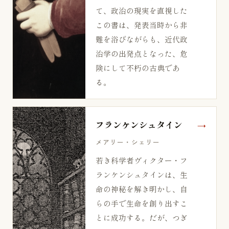
て、政治の現実を直視した
この書は、発表当時から非
難を浴びながらも、近代政
治学の出発点となった、危
険にして不朽の古典であ
る。
フランケンシュタイン
メアリー・シェリー
若き科学者ヴィクター・フ
ランケンシュタインは、生
命の神秘を解き明かし、自
らの手で生命を創り出すこ
とに成功する。だが、つぎ