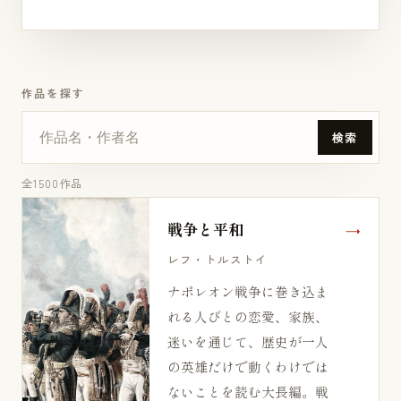
作品を探す
検索
全1500作品
戦争と平和
レフ・トルストイ
ナポレオン戦争に巻き込ま
れる人びとの恋愛、家族、
迷いを通じて、歴史が一人
の英雄だけで動くわけでは
ないことを読む大長編。戦