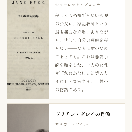
シャーロット・ブロンテ
美しくも裕福でもない孤児
の少女が、家庭教師という
最も無力な立場にありなが
ら、決して自分の尊厳を売
らない——たとえ愛のため
であっても。これは恋愛小
説の顔をした、一人の女性
が「私はあなたと対等の人
間だ」と宣言する、自尊心
の物語である。
ドリアン・グレイの肖像
オスカー・ワイルド