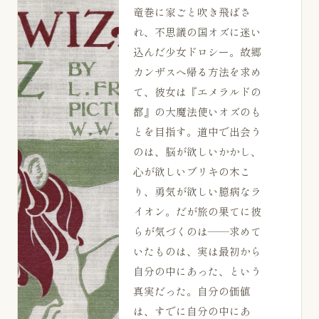
竜巻に家ごと吹き飛ばさ
れ、不思議の国オズに迷い
込んだ少女ドロシー。故郷
カンザスへ帰る方法を求め
て、彼女は『エメラルドの
都』の大魔法使いオズのも
とを目指す。道中で出会う
のは、脳が欲しいかかし、
心が欲しいブリキの木こ
り、勇気が欲しい臆病なラ
イオン。だが旅の果てに彼
らが気づくのは——求めて
いたものは、実は最初から
自分の中にあった、という
真実だった。自分の価値
は、すでに自分の中にあ