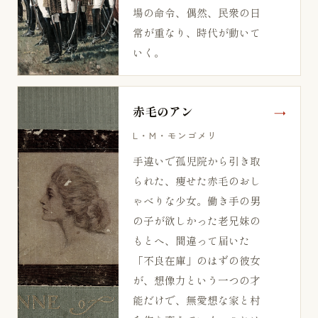
場の命令、偶然、民衆の日
常が重なり、時代が動いて
いく。
赤毛のアン
L・M・モンゴメリ
手違いで孤児院から引き取
られた、痩せた赤毛のおし
ゃべりな少女。働き手の男
の子が欲しかった老兄妹の
もとへ、間違って届いた
「不良在庫」のはずの彼女
が、想像力という一つの才
能だけで、無愛想な家と村