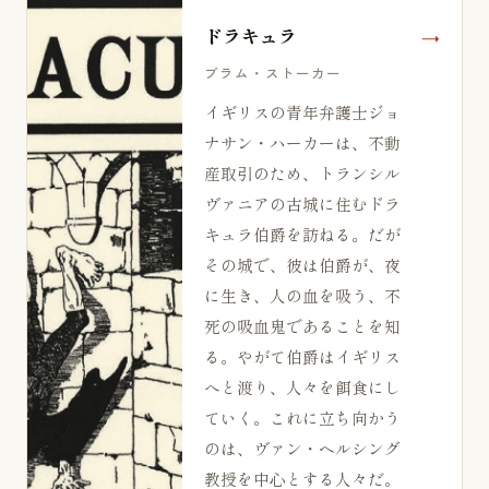
ドラキュラ
ブラム・ストーカー
イギリスの青年弁護士ジョ
ナサン・ハーカーは、不動
産取引のため、トランシル
ヴァニアの古城に住むドラ
キュラ伯爵を訪ねる。だが
その城で、彼は伯爵が、夜
に生き、人の血を吸う、不
死の吸血鬼であることを知
る。やがて伯爵はイギリス
へと渡り、人々を餌食にし
ていく。これに立ち向かう
のは、ヴァン・ヘルシング
教授を中心とする人々だ。