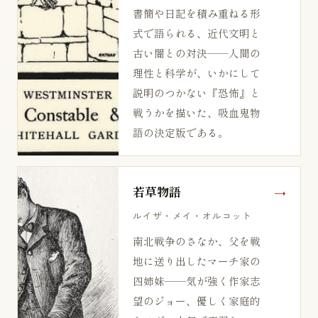
書簡や日記を積み重ねる形
式で語られる、近代文明と
古い闇との対決——人間の
理性と科学が、いかにして
説明のつかない『恐怖』と
戦うかを描いた、吸血鬼物
語の決定版である。
若草物語
ルイザ・メイ・オルコット
南北戦争のさなか、父を戦
地に送り出したマーチ家の
四姉妹——気が強く作家志
望のジョー、優しく家庭的