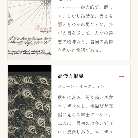
ルバー——魅力的で、優し
く、しかし冷酷な、善とも
悪ともつかぬ男だった。少
年の目を通して、人間の善
悪の曖昧さと、冒険の高揚
を描いた物語である。
高慢と偏見
ジェーン・オースティン
機知に富み、誇り高い次女
エリザベスと、裕福だが高
慢に見える紳士ダーシー。
二人は、最初の出会いで互
いに反発しあう。エリザベ