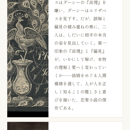
スはダーシーの『高慢』を
嫌い、ダーシーはエリザベ
スを見下す。だが、誤解と
偏見の積み重ねの奥に、二
人は、しだいに相手の本当
の姿を見出していく。第一
印象の『高慢』と『偏見』
が、いかにして解け、本物
の理解と愛へと変わってい
くか——結婚をめぐる人間
模様を通して、人が人を正
しく知ることの難しさと喜
びを描いた、恋愛小説の傑
作である。