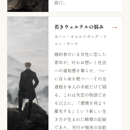
語だ。
若きウェルテルの悩み
ヨハン・ヴォルフガング・フ
ォン・ゲーテ
婚約者のいる女性に恋した
青年が、叶わぬ想いと社会
への違和感を募らせ、つい
に自ら命を絶つ——その全
過程を本人の手紙だけで綴
る。これは失恋の物語であ
る以上に、「感情を何より
優先する」という新しい生
き方が生まれた瞬間の記録
であり、刊行が現実の自殺