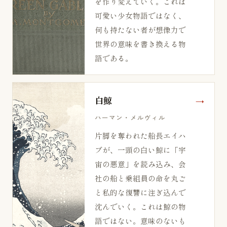
を作り変えていく。これは
可愛い少女物語ではなく、
何も持たない者が想像力で
世界の意味を書き換える物
語である。
白鯨
ハーマン・メルヴィル
片脚を奪われた船長エイハ
ブが、一頭の白い鯨に「宇
宙の悪意」を読み込み、会
社の船と乗組員の命を丸ご
と私的な復讐に注ぎ込んで
沈んでいく。これは鯨の物
語ではない。意味のないも