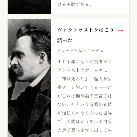
ける実験である。
ツァラトゥストラはこう
語った
フリードリヒ・ニーチェ
山で十年こもった賢者ツァ
ラトゥストラが、人々に
「神は死んだ」「超人を目
指せ」と説いて回る——だ
がこれは無神論の宣言では
ない。神という究極の価値
が信じられなくなった世界
で、人間はどうやって自分
の足で意味を作り出して生