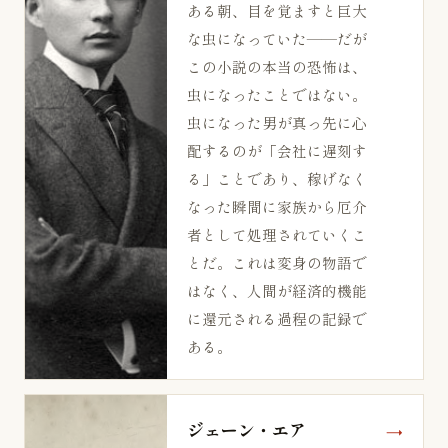
ある朝、目を覚ますと巨大
な虫になっていた——だが
この小説の本当の恐怖は、
虫になったことではない。
虫になった男が真っ先に心
配するのが「会社に遅刻す
る」ことであり、稼げなく
なった瞬間に家族から厄介
者として処理されていくこ
とだ。これは変身の物語で
はなく、人間が経済的機能
に還元される過程の記録で
ある。
ジェーン・エア