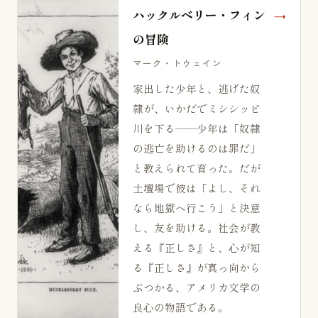
ハックルベリー・フィン
の冒険
マーク・トウェイン
家出した少年と、逃げた奴
隷が、いかだでミシシッピ
川を下る——少年は「奴隷
の逃亡を助けるのは罪だ」
と教えられて育った。だが
土壇場で彼は「よし、それ
なら地獄へ行こう」と決意
し、友を助ける。社会が教
える『正しさ』と、心が知
る『正しさ』が真っ向から
ぶつかる、アメリカ文学の
良心の物語である。