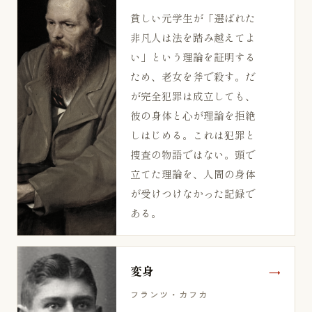
貧しい元学生が「選ばれた
非凡人は法を踏み越えてよ
い」という理論を証明する
ため、老女を斧で殺す。だ
が完全犯罪は成立しても、
彼の身体と心が理論を拒絶
しはじめる。これは犯罪と
捜査の物語ではない。頭で
立てた理論を、人間の身体
が受けつけなかった記録で
ある。
変身
フランツ・カフカ