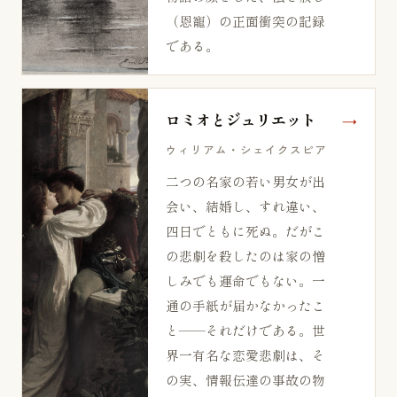
（恩寵）の正面衝突の記録
である。
ロミオとジュリエット
ウィリアム・シェイクスピア
二つの名家の若い男女が出
会い、結婚し、すれ違い、
四日でともに死ぬ。だがこ
の悲劇を殺したのは家の憎
しみでも運命でもない。一
通の手紙が届かなかったこ
と——それだけである。世
界一有名な恋愛悲劇は、そ
の実、情報伝達の事故の物