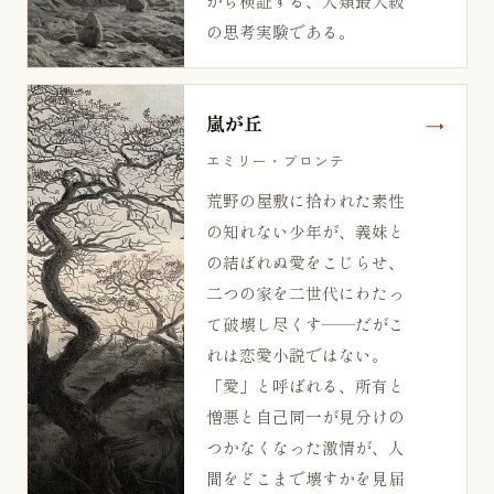
から検証する、人類最大級
の思考実験である。
嵐が丘
エミリー・ブロンテ
荒野の屋敷に拾われた素性
の知れない少年が、義妹と
の結ばれぬ愛をこじらせ、
二つの家を二世代にわたっ
て破壊し尽くす——だがこ
れは恋愛小説ではない。
「愛」と呼ばれる、所有と
憎悪と自己同一が見分けの
つかなくなった激情が、人
間をどこまで壊すかを見届