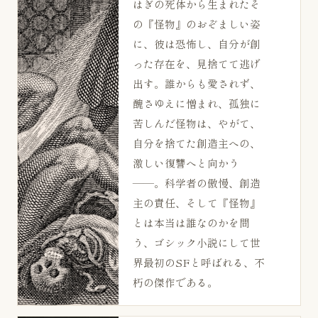
はぎの死体から生まれたそ
の『怪物』のおぞましい姿
に、彼は恐怖し、自分が創
った存在を、見捨てて逃げ
出す。誰からも愛されず、
醜さゆえに憎まれ、孤独に
苦しんだ怪物は、やがて、
自分を捨てた創造主への、
激しい復讐へと向かう
——。科学者の傲慢、創造
主の責任、そして『怪物』
とは本当は誰なのかを問
う、ゴシック小説にして世
界最初のSFと呼ばれる、不
朽の傑作である。