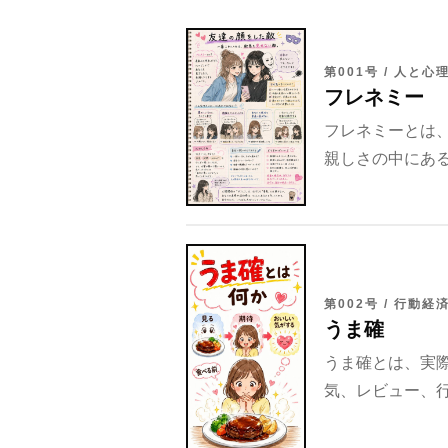
第001号 / 人と心
フレネミー
フレネミーとは
親しさの中にあ
第002号 / 行動経
うま確
うま確とは、実
気、レビュー、