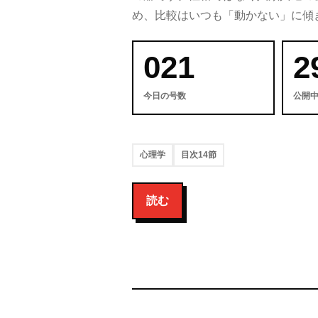
め、比較はいつも「動かない」に傾
021
2
今日の号数
公開
心理学
目次14節
読む