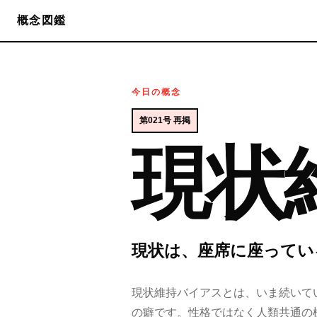
概念図鑑
今日の概念
第021号 再掲
現状
現状は、座席に座ってい
現状維持バイアスとは、いま続いて
の癖です。性格ではなく人類共通の