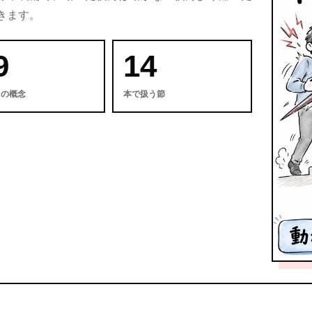
きます。
9
14
中の概念
本で扱う節