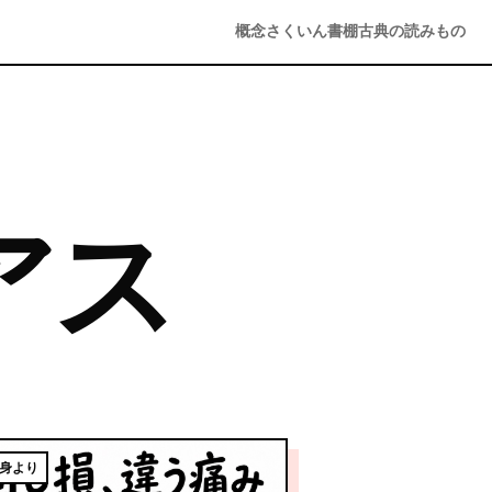
概念さくいん
書棚
古典の読みもの
アス